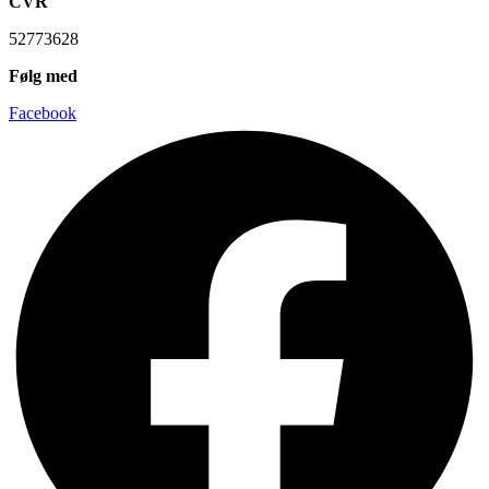
CVR
52773628
Følg med
Facebook